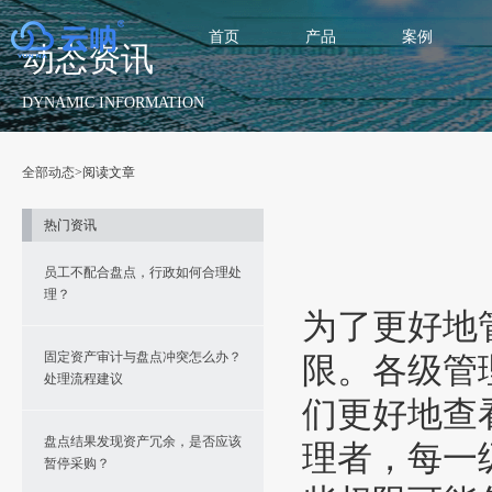
首页
产品
案例
动态资讯
DYNAMIC INFORMATION
全部动态
>阅读文章
热门资讯
员工不配合盘点，行政如何合理处
理？
为了更好地
固定资产审计与盘点冲突怎么办？
限。各级管
处理流程建议
们更好地查
盘点结果发现资产冗余，是否应该
理者，每一
暂停采购？